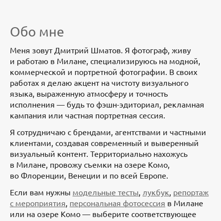
Обо мне
Меня зовут Дмитрий Шматов. Я фотограф, живу
и работаю в Милане, специализируюсь на модной,
коммерческой и портретной фотографии. В своих
работах я делаю акцент на чистоту визуального
языка, выраженную атмосферу и точность
исполнения — будь то фэшн-эдиториал, рекламная
кампания или частная портретная сессия.
Я сотрудничаю с брендами, агентствами и частными
клиентами, создавая современный и выверенный
визуальный контент. Территориально нахожусь
в Милане, провожу съемки на озере Комо,
во Флоренции, Венеции и по всей Европе.
Если вам нужны
модельные тесты
,
лукбук
,
репортаж
с мероприятия
,
персональная фотосессия
в Милане
или на озере Комо — выберите соответствующее